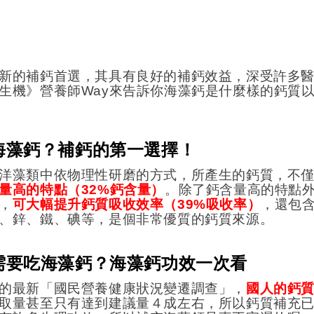
新的補鈣首選，其具有良好的補鈣效益，深受許多
生機》營養師
Way
來告訴你海藻鈣是什麼樣的鈣質
海藻鈣？
補鈣的第一選擇！
洋藻類中依物理性研磨的方式，所產生的鈣質，不
量高的特點（
32%
鈣含量）
。除了鈣含量高的特點
，
可大幅提升鈣質吸收效率（
39%
吸收率）
，還包
、鋅、鐵、碘等，是個非常優質的鈣質來源。
需要吃海藻鈣？海藻鈣功效一次看
的最新「國民營養健康狀況變遷調查」，
國人的鈣
取量甚至只有達到建議量４成左右，所以鈣質補充