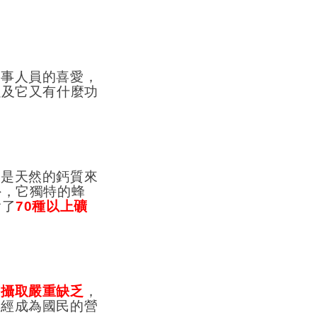
醫事人員的喜愛，
以及它又有什麼功
僅是天然的鈣質來
外，它獨特的蜂
含了
70
種以上礦
質攝取嚴重缺乏
，
已經成為國民的營