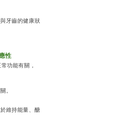
。
骼與牙齒的健康狀
應
性
正常功能有關，
有關。
助於維持能量、醣