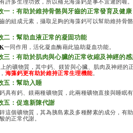
有許多生理功效，所以補充海藻鈣是事不宜遲的喔
效一：有助於維持骨骼與牙齒的正常發育及健康
齒的組成元素，攝取足夠的海藻鈣可以幫助維持骨
效二：
幫助
血
液正常的凝固功能
K
一同作用，活化凝血酶藉此協助凝血功能。
效三：有助於肌
肉
與
心
臟
的正常收縮及神經的感
以上的礦物質，其中鈣、鎂皆與心臟、肌肉及神經的
，
海藻鈣更有助於維持正常生理機能
。
效五：幫助入睡
鈣具有鈣、鎂兩種礦物質，此兩種礦物直接與睡眠
效五：促進新陳代謝
鋅這個礦物質，其為胰島素及多種酵素的成分，有
酸的正常代
謝。