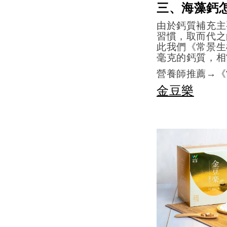
三、海藻鈣
由於鈣質補充主
習慣，取而代之
此我們《常景生
毫克的鈣質，相
營養師推薦→《
金豆樂