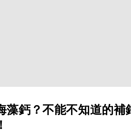
海藻鈣？不能不知道的補
！