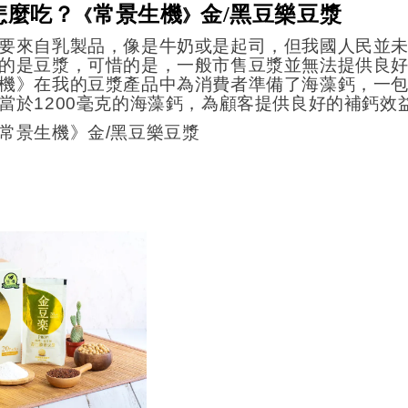
怎麼吃？
常景生機
金/黑豆樂豆漿
《
》
要來自乳製品，像是牛奶或是起司，但我國人民並
的是豆漿，可惜的是，一般市售豆漿並無法提供良
機》在我的豆漿產品中為消費者準備了海藻鈣，一
當於
1200
毫克的海藻鈣，為顧客提供良好的補鈣效
常景生機》金
/
黑豆樂豆漿