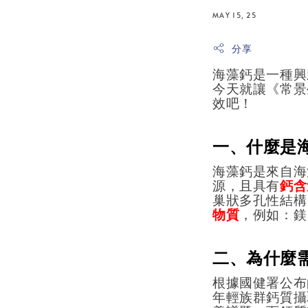
MAY 15, 25
分享
海藻鈣是一種興
今天就讓《常景
效吧！
一、
什麼是
海藻鈣是來自海
源，且具有
鈣含
巢狀多孔性結構
物質
，例如：鎂
二、為什麼
根據國健署公布
年輕族群鈣質攝