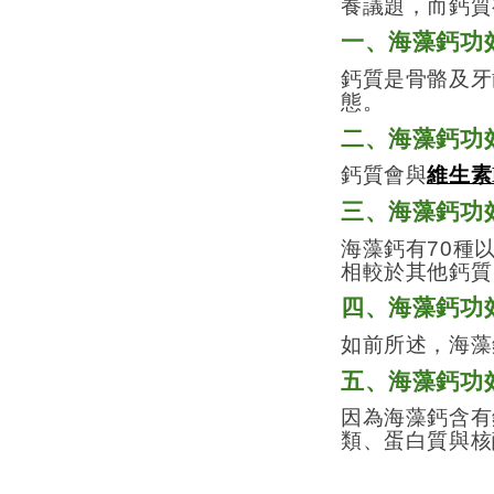
養議題，而鈣質
一、海藻鈣功
鈣質是骨骼及牙
態。
二、海藻鈣功
鈣質會與
維生素
三、海藻鈣功
海藻鈣有
70
種
相較於其他鈣質
四、海藻鈣功
如前所述，海藻
五、海藻鈣功
因為海藻鈣含有
類、蛋
白
質與核