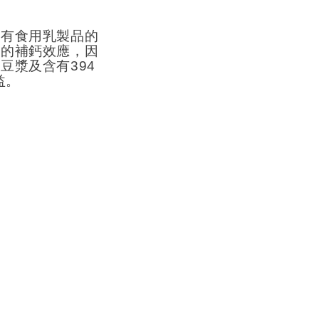
未有食用乳製品的
好的補鈣效應，因
包豆漿及含有
394
益。