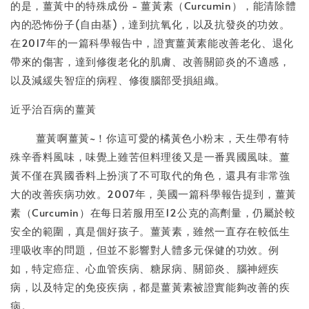
的是，薑黃中的特殊成份 - 薑黃素（Curcumin），能清除體
內的恐怖份子(自由基)，達到抗氧化，以及抗發炎的功效。
在2017年的一篇科學報告中，證實薑黃素能改善老化、退化
帶來的傷害，達到修復老化的肌膚、改善關節炎的不適感，
以及減緩失智症的病程、修復腦部受損組織。
近乎治百病的薑黃
薑黃啊薑黃~！你這可愛的橘黃色小粉末，天生帶有特
殊辛香料風味，味覺上雖苦但料理後又是一番異國風味。薑
黃不僅在異國香料上扮演了不可取代的角色，還具有非常強
大的改善疾病功效。2007年，美國一篇科學報告提到，薑黃
素（Curcumin）在每日若服用至12公克的高劑量，仍屬於較
安全的範圍，真是個好孩子。薑黃素，雖然一直存在較低生
理吸收率的問題，但並不影響對人體多元保健的功效。例
如，特定癌症、心血管疾病、糖尿病、關節炎、腦神經疾
病，以及特定的免疫疾病，都是薑黃素被證實能夠改善的疾
病。