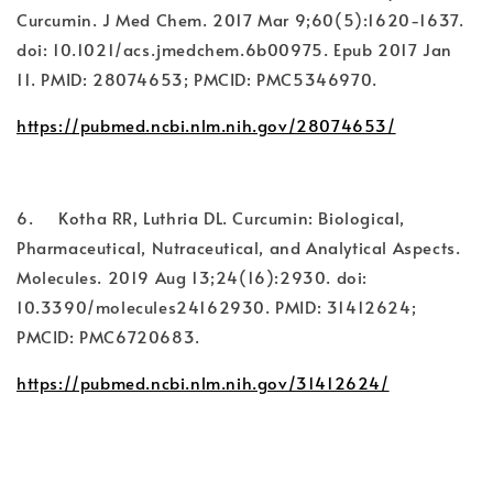
Curcumin. J Med Chem. 2017 Mar 9;60(5):1620-1637.
doi: 10.1021/acs.jmedchem.6b00975. Epub 2017 Jan
11. PMID: 28074653; PMCID: PMC5346970.
https://pubmed.ncbi.nlm.nih.gov/28074653/
6. Kotha RR, Luthria DL. Curcumin: Biological,
Pharmaceutical, Nutraceutical, and Analytical Aspects.
Molecules. 2019 Aug 13;24(16):2930. doi:
10.3390/molecules24162930. PMID: 31412624;
PMCID: PMC6720683.
https://pubmed.ncbi.nlm.nih.gov/31412624/