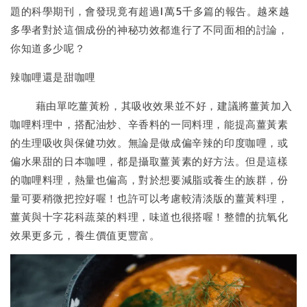
題的科學期刊，會發現竟有超過1萬5千多篇的報告。越來越
多學者對於這個成份的神秘功效都進行了不同面相的討論，
你知道多少呢？
辣咖哩還是甜咖哩
藉由單吃薑黃粉，其吸收效果並不好，建議將薑黃加入
咖哩料理中，搭配油炒、辛香料的一同料理，能提高薑黃素
的生理吸收與保健功效。無論是做成偏辛辣的印度咖哩，或
偏水果甜的日本咖哩，都是攝取薑黃素的好方法。但是這樣
的咖哩料理，熱量也偏高，對於想要減脂或養生的族群，份
量可要稍微把控好喔！也許可以考慮較清淡版的薑黃料理，
薑黃與十字花科蔬菜的料理，味道也很搭喔！整體的抗氧化
效果更多元，養生價值更豐富。