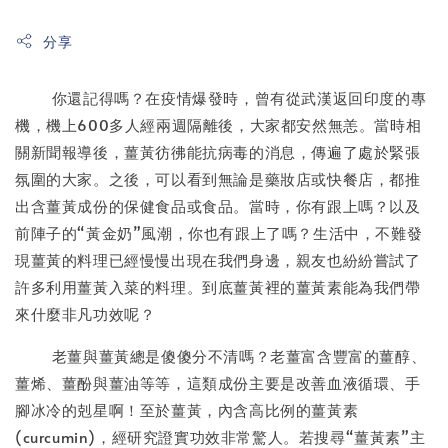
分享
你還記得嗎？在疫情爆發時，曾有從武漢返回印度的專
機，機上600多人經兩週隔離後，大家都安然無恙。當時相
關新聞報導後，薑黃彷彿能抗病毒的消息，傳遍了處於緊張
氛圍的大家。之後，可以看到無論是藥妝店或快餐店，都推
出含薑黃成份的保健食品或食品。當時，你有跟上嗎？以及
前陣子的“黃金奶”風潮，你也有跟上了嗎？生活中，不難發
現薑黃的料理已經慢慢出現在我們身邊，親友也紛紛嘗試了
許多利用薑黃入菜的料理。到底薑黃裡的薑黃素能為我們帶
來什麼非凡功效呢？
老薑與薑黃總是傻傻分不清嗎？老薑富含豐富的薑醇、
薑烯、薑酚與薑油等等，這類成份主要是改善血液循環、手
腳冰冷的剋星啊！至於薑黃，內含高比例的薑黃素
(curcumin)，經研究證實功效非常驚人。若搜尋“薑黃素”主