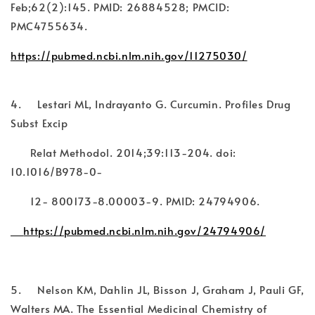
Feb;62(2):145. PMID: 26884528; PMCID:
PMC4755634.
https://pubmed.ncbi.nlm.nih.gov/11275030/
4. Lestari ML, Indrayanto G. Curcumin. Profiles Drug
Subst Excip
Relat Methodol. 2014;39:113-204. doi:
10.1016/B978-0-
12- 800173-8.00003-9. PMID: 24794906.
https://pubmed.ncbi.nlm.nih.gov/24794906/
5. Nelson KM, Dahlin JL, Bisson J, Graham J, Pauli GF,
Walters MA. The Essential Medicinal Chemistry of