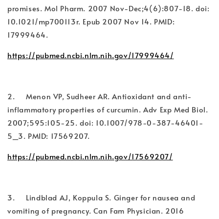
promises. Mol Pharm. 2007 Nov-Dec;4(6):807-18. doi:
10.1021/mp700113r. Epub 2007 Nov 14. PMID:
17999464.
https://pubmed.ncbi.nlm.nih.gov/17999464/
2. Menon VP, Sudheer AR. Antioxidant and anti-
inflammatory properties of curcumin. Adv Exp Med Biol.
2007;595:105-25. doi: 10.1007/978-0-387-46401-
5_3. PMID: 17569207.
https://pubmed.ncbi.nlm.nih.gov/17569207/
3. Lindblad AJ, Koppula S. Ginger for nausea and
vomiting of pregnancy. Can Fam Physician. 2016