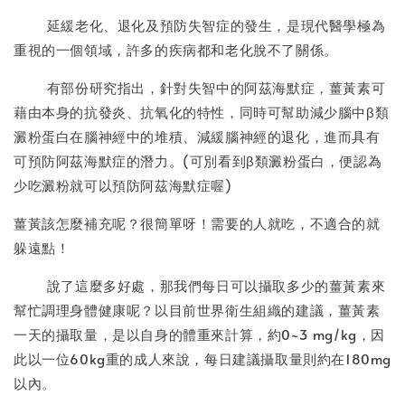
延緩老化、退化及預防失智症的發生，是現代醫學極為
重視的一個領域，許多的疾病都和老化脫不了關係。
有部份研究指出，針對失智中的阿茲海默症，薑黃素可
藉由本身的抗發炎、抗氧化的特性，同時可幫助減少腦中β類
澱粉蛋白在腦神經中的堆積、減緩腦神經的退化，進而具有
可預防阿茲海默症的潛力。(可別看到β類澱粉蛋白，便認為
少吃澱粉就可以預防阿茲海默症喔)
薑黃該怎麼補充呢？很簡單呀！需要的人就吃，不適合的就
躲遠點！
說了這麼多好處，那我們每日可以攝取多少的薑黃素來
幫忙調理身體健康呢？以目前世界衛生組織的建議，薑黃素
一天的攝取量，是以自身的體重來計算，約0~3 mg/kg，因
此以一位60kg重的成人來說，每日建議攝取量則約在180mg
以內。