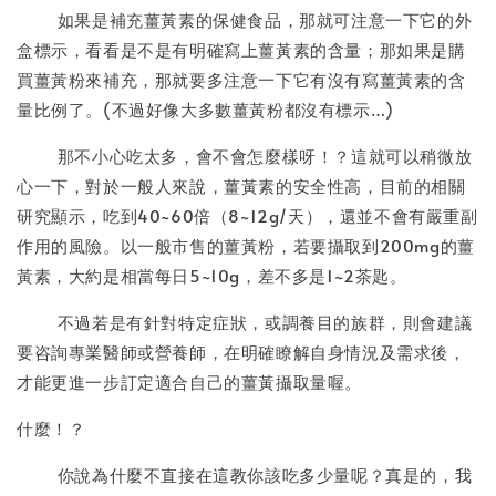
如果是補充薑黃素的保健食品，那就可注意一下它的外
盒標示，看看是不是有明確寫上薑黃素的含量；那如果是購
買薑黃粉來補充，那就要多注意一下它有沒有寫薑黃素的含
量比例了。(不過好像大多數薑黃粉都沒有標示…)
那不小心吃太多，會不會怎麼樣呀！？這就可以稍微放
心一下，對於一般人來說，薑黃素的安全性高，目前的相關
研究顯示，吃到40~60倍（8~12g/天），還並不會有嚴重副
作用的風險。以一般市售的薑黃粉，若要攝取到200mg的薑
黃素，大約是相當每日5~10g，差不多是1~2茶匙。
不過若是有針對特定症狀，或調養目的族群，則會建議
要咨詢專業醫師或營養師，在明確瞭解自身情況及需求後，
才能更進一步訂定適合自己的薑黃攝取量喔。
什麼！？
你說為什麼不直接在這教你該吃多少量呢？真是的，我