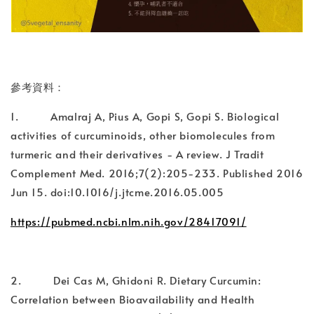
參考資料：
1. Amalraj A, Pius A, Gopi S, Gopi S. Biological
activities of curcuminoids, other biomolecules from
turmeric and their derivatives - A review. J Tradit
Complement Med. 2016;7(2):205-233. Published 2016
Jun 15. doi:10.1016/j.jtcme.2016.05.005
https://pubmed.ncbi.nlm.nih.gov/28417091/
2. Dei Cas M, Ghidoni R. Dietary Curcumin:
Correlation between Bioavailability and Health