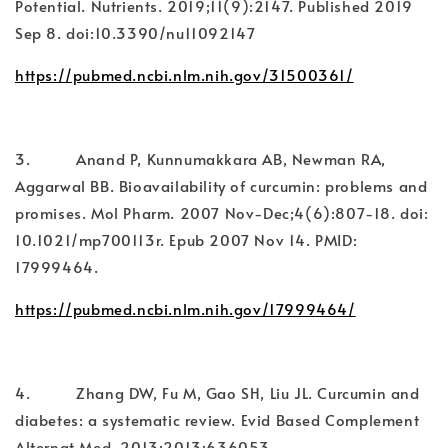
Potential. Nutrients. 2019;11(9):2147. Published 2019
Sep 8. doi:10.3390/nu11092147
https://pubmed.ncbi.nlm.nih.gov/31500361/
3. Anand P, Kunnumakkara AB, Newman RA,
Aggarwal BB. Bioavailability of curcumin: problems and
promises. Mol Pharm. 2007 Nov-Dec;4(6):807-18. doi:
10.1021/mp700113r. Epub 2007 Nov 14. PMID:
17999464.
https://pubmed.ncbi.nlm.nih.gov/17999464/
4. Zhang DW, Fu M, Gao SH, Liu JL. Curcumin and
diabetes: a systematic review. Evid Based Complement
Alternat Med. 2013;2013:636053.