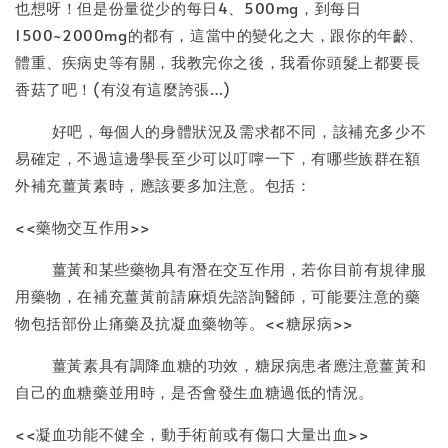
也想呀！但是份量從少的每日4、500mg，到每日
1500~2000mg的都有，這當中的變化之大，跟你的年齡、
體重、疾病史等有關，我教完你之後，我看你頭髮上都要長
香菇了吧！(有沒有這麼誇張…)
好吧，每個人的身體狀況及需求都不同，該補充多少不
易確定，不過這邊學長至少可以叮嚀一下，有哪些族群在額
外補充薑黃素時，應該要多加注意。包括：
<<藥物交互作用>>
薑黃和某些藥物具有潛在交互作用，若你目前有規律服
用藥物，在補充薑黃前請麻煩先諮詢醫師，可能要注意的藥
物包括部份止痛藥及抗凝血藥物等。<<糖尿病>>
薑黃素具有調降血糖的功效，糖尿病患者應注意薑黃和
自己的血糖藥並用時，是否會發生血糖過低的情況。
<<凝血功能不健全，動手術前或有傷口大量出血>>