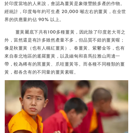
於印度當地的人來說，會認為薑黃是象徵豐饒多產的作物。
經統計，印度每年約可生產 20,000 噸左右的薑黃，在全世
界的供應量約佔 90% 以上。
薑黃屬底下共有100多種薑黃，因此除了印度老大哥之
外，當然還是有許多雖然產量不多，但品質不錯的薑黃喔；
像是秋薑黃（也有人稱紅薑黃）、春薑黃、紫鬱金等，也有
來自泰北地區的暹羅薑黃，以及緬甸和喜馬拉雅山周邊一
帶，較為稀有的黑薑黃、爪哇薑黃等。而各種不同種類的薑
黃，都各含有的不同量的薑黃素喔。