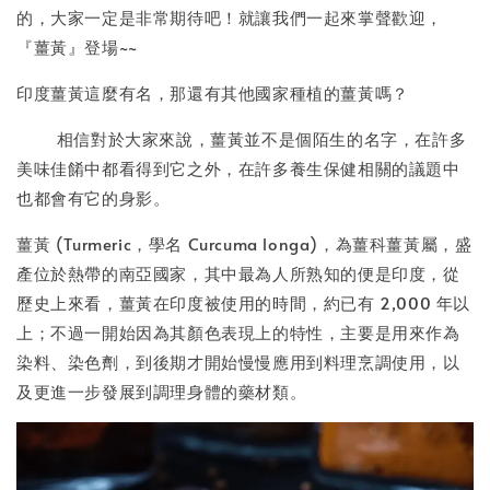
的，大家一定是非常期待吧！就讓我們一起來掌聲歡迎，
『薑黃』登場~~
印度薑黃這麼有名，那還有其他國家種植的薑黃嗎？
相信對於大家來說，薑黃並不是個陌生的名字，在許多
美味佳餚中都看得到它之外，在許多養生保健相關的議題中
也都會有它的身影。
薑黃 (Turmeric，學名 Curcuma longa)，為薑科薑黃屬，盛
產位於熱帶的南亞國家，其中最為人所熟知的便是印度，從
歷史上來看，薑黃在印度被使用的時間，約已有 2,000 年以
上；不過一開始因為其顏色表現上的特性，主要是用來作為
染料、染色劑，到後期才開始慢慢應用到料理烹調使用，以
及更進一步發展到調理身體的藥材類。