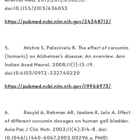
doi:10.1155/2013/636053
https://pubmed.ncbi.nlm.nih.gov/24348712/
5. Mishra S, Palanivelu K. The effect of curcumin
(turmeric) on Alzheimer's disease: An overview. Ann
Indian Acad Neurol. 2008;11(1):13-19.
doi:10.4103/0972-2327.40220
https://pubmed.ncbi.nlm.nih.gov/19966973/
6. Rasyid A, Rahman AR, Jaalam K, Lelo A. Effect
of different curcumin dosages on human gall bladder.
Asia Pac J Clin Nutr. 2002;11(4):314-8. doi:
10.1046/j.1440-6047.2002.00296.x. PMID: