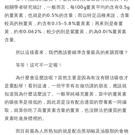
相關學者研究統計，一般而言，每100g薑黃平均約含有0.5g
的薑黃素，也就是約0.5%的含量；而以特定品種來說，含量
較高的秋薑黃，約含有0.15~5.8%薑黃素；再來則是春薑
黃，約有0.062%；較少的則是紫薑黃，約為0.01%薑黃素
含量。
所以這樣看來，我們應該要瞄準含量最高的來購買嘍？
等等！這可不一定喔！
為什麼會這麼說呢？當然主要是因為有沒有辦法吸收才
是重點呀！看到這邊，一些平常有在做功課的朋友，應該就
知道我為什麼這麼說了。一般單純補充薑黃，當中的薑黃素
的吸收率是很低的，因此若是沒有配合適當的營養素一同攝
取，就算你吃了高薑黃素含量的薑黃，也沒辦法把優質的薑
黃素吃進身體裡的。
而目前最為人所熟知的就是配合黑胡椒及油脂類的食物