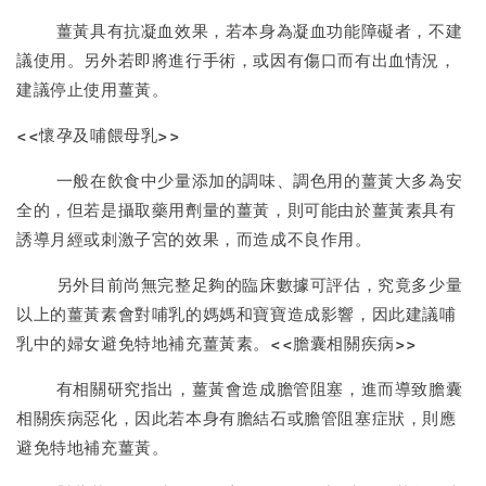
薑黃具有抗凝血效果，若本身為凝血功能障礙者，不建
議使用。另外若即將進行手術，或因有傷口而有出血情況，
建議停止使用薑黃。
<<懷孕及哺餵母乳>>
一般在飲食中少量添加的調味、調色用的薑黃大多為安
全的，但若是攝取藥用劑量的薑黃，則可能由於薑黃素具有
誘導月經或刺激子宮的效果，而造成不良作用。
另外目前尚無完整足夠的臨床數據可評估，究竟多少量
以上的薑黃素會對哺乳的媽媽和寶寶造成影響，因此建議哺
乳中的婦女避免特地補充薑黃素。<<膽囊相關疾病>>
有相關研究指出，薑黃會造成膽管阻塞，進而導致膽囊
相關疾病惡化，因此若本身有膽結石或膽管阻塞症狀，則應
避免特地補充薑黃。