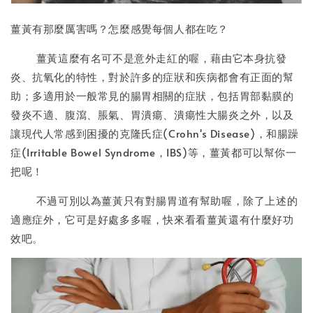
薑黃有那麼厲害嗎？怎麼感覺每個人都在吃？
薑黃這麼有名可不是意外走紅的喔，藉由它本身抗發
炎、抗氧化的特性，對於許多的症狀和疾病都會有正面的幫
助；多適用於一般常見的腸胃相關的症狀，包括胃部黏膜的
發炎不適、腹瀉、脹氣、胃潰瘍、潰瘍性大腸炎之外，以及
讓現代人常感到困擾的克隆氏症(Crohn's Disease)，和腸躁
症(Irritable Bowel Syndrome，IBS)等，薑黃都可以幫你一
把呢！
不過可別以為薑黃只有對腸胃道有幫助喔，除了上述的
適應症外，它可是好處多多喔，快來看看薑黃還有什麼好功
效吧。