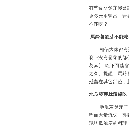
有些食材發芽後會
更多元更豐富，營
不能吃？
馬鈴薯發芽不能吃
相信大家都有類
剩下沒有發芽的部
葵素)，吃下可能
之久。提醒！馬鈴
殘留在其它部位，
地瓜發芽就隨緣吃
地瓜若發芽了，
程而大量流失，導
現地瓜脆度的料理