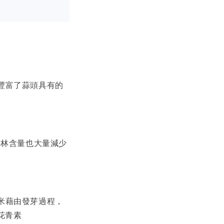
豐富了蒜頭具有的
普林含量也大量減少
米藉由發芽過程，
、花青素