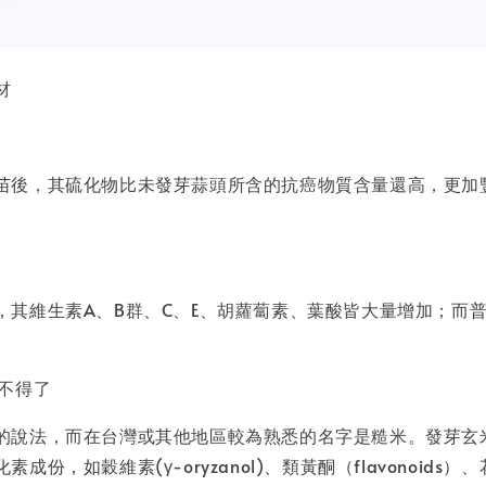
材
苗後，其硫化物比未發芽蒜頭所含的抗癌物質含量還高，更加
，其維生素A、B群、C、E、胡蘿蔔素、葉酸皆大量增加；而
不得了
的說法，而在台灣或其他地區較為熟悉的名字是糙米。發芽玄
成份，如穀維素(γ-oryzanol)、類黃酮（flavonoids）