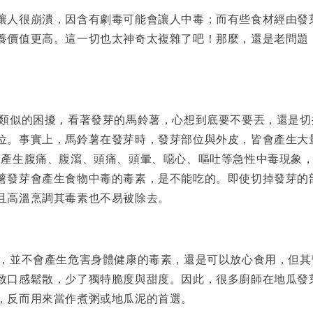
讓人很崩潰，因含有劇毒可能會讓人中毒；而有些食材經由發
養價值更高。這一切也太神奇太複雜了吧！那麼，還是老問題
似的困擾，看著發芽的馬鈴薯，心想到底要不要丟，還是切
位。事實上，馬鈴薯在發芽時，發芽部位與外皮，皆會產生大
會產生腹痛、腹瀉、頭痛、頭暈、噁心、嘔吐等急性中毒現象，
薯發芽會產生食物中毒的毒素，是不能吃的。即使切掉發芽的
且高溫烹調其毒素也不易被除去。
並不會產生危害身體健康的毒素，還是可以放心食用，但其
致口感鬆散，少了獨特脆度與甜度。因此，很多廚師在地瓜發
，反而用來當作煮粥或地瓜泥的首選。