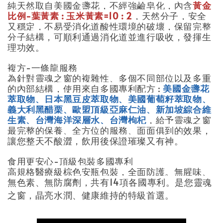
純天然取自美國金盞花，不經強鹼皂化，內含
黃金
比例-葉黃素 : 玉米黃素=10 : 2
，天然分子，安全
又穩定，不易受消化道酸性環境的破壞，保留完整
分子結構，可順利通過消化道並進行吸收，發揮生
理功效。
複方-一條龍服務
為針對靈魂之窗的複雜性、多個不同部位以及多重
的內部結構，使用來自多國專利配方 :
美國金盞花
萃取物、日本黑豆皮萃取物、美國葡萄籽萃取物、
義大利黑醋栗、歐盟頂級亞麻仁油、新加坡綜合維
生素、台灣海洋深層水、台灣枸杞
，給予靈魂之窗
最完整的保養、全方位的服務、面面俱到的效果，
讓您整天不酸澀，飲用後保證璀璨又有神。
食用更安心-頂級包裝多國專利
高規格醫療級棕色安瓶包裝，全面防護。無腥味、
無色素、無防腐劑，共有14項各國專利。是您靈魂
之窗，晶亮水潤、健康維持的特級首選。