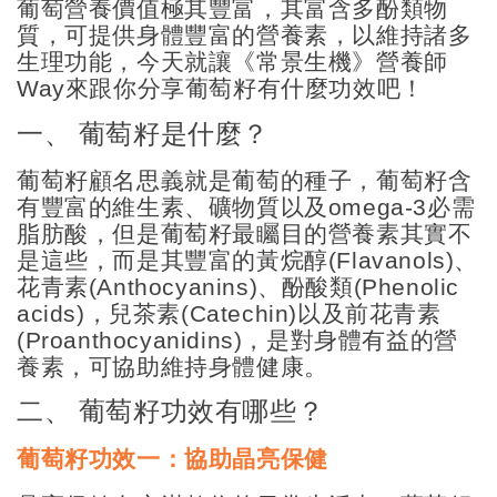
葡萄營養價值極其豐富，其富含多酚類物
質，可提供身體豐富的營養素，以維持諸多
生理功能，今天就讓《常景生機》營養師
Way
來跟你分享葡萄籽有什麼功效吧！
一、 葡萄籽是什麼？
葡萄籽顧名思義就是葡萄的種子，葡萄籽含
有豐富的維生素、礦物質以及
omega-3
必需
脂肪酸，但是葡萄籽最矚目的營養素其實不
是這些，而是其豐富的黃烷醇
(Flavanols)
、
花青素
(Anthocyanins)
、酚酸類
(Phenolic
acids)
，兒茶素
(Catechin)
以及前花青素
(Proanthocyanidins)
，是對身體有益的營
養素，可協助維持身體健康。
二、 葡萄籽功效有哪些？
葡萄籽功效一：協助晶亮保健