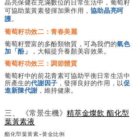
晶亮保健
在充滿數位的日常生活中，葡萄籽
可協助葉黃素發揮加乘作用，
協助晶亮呵
護
。
葡萄籽功效二：青春美麗
葡萄籽豐富的多酚類物質，可為我們的
氣色
加「酚」
，大幅提升養顏美容效果。
葡萄籽功效三：調節體質
葡萄籽中的前花青素可協助平衡日常生活中
所產生的
代謝因子
，發揮良好的作用，以
促
進新陳代謝
，維持健康。
三、 《常景生機》
精萃金燦飲
酯化型
葉黃素液
酯化型葉黃素-黃金比例