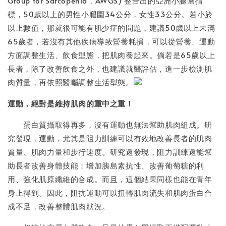
Group for Sarcopenia，AWGS) 整合出的亞洲小腿圍指
標，50歲以上的男性小腿圍34公分，女性33公分。若小於
以上數值，那就很可能有肌少症的問題，建議50歲以上未滿
65歲者，若沒有其他疾病導致營養耗損，可以從營養、運動
方面調整生活、飲食型態，把肌肉養起來。倘若是65歲以上
長者，除了改善飲食之外，也建議就醫評估，進一步檢測肌
肉質量，再依照醫囑調整生活型態。
運動，絕對是維持肌肉的重中之重！
蛋白質攝取得再多，沒有運動也無法幫助肌肉組成。研
究發現，運動，尤其是阻力訓練可以有效地改善長者的肌肉
質量、肌肉力量和步行速度。研究還發現，阻力訓練還能幫
助長者改善身體技能：增加胰島素抗性、改善葡萄糖的利
用、強化肌原纖維的合成。而且，這個結果同樣也能在青年
身上得到。因此，阻抗運動可以扭轉肌肉流失和肌肉蛋白合
成不足，改善整體肌肉狀況。