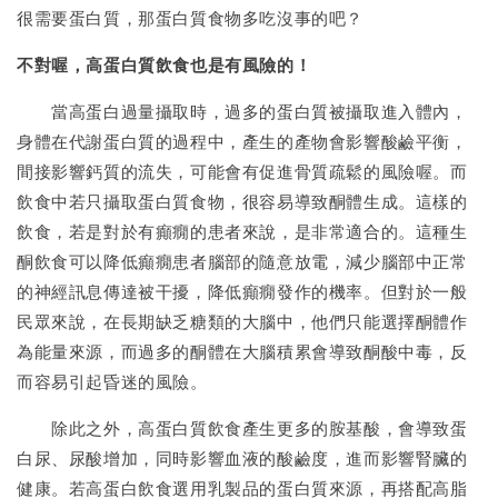
很需要蛋白質，那蛋白質食物多吃沒事的吧？
不對喔，高蛋白質飲食也是有風險的！
當高蛋白過量攝取時，過多的蛋白質被攝取進入體內，
身體在代謝蛋白質的過程中，產生的產物會影響酸鹼平衡，
間接影響鈣質的流失，可能會有促進骨質疏鬆的風險喔。而
飲食中若只攝取蛋白質食物，很容易導致酮體生成。這樣的
飲食，若是對於有癲癇的患者來說，是非常適合的。這種生
酮飲食可以降低癲癇患者腦部的隨意放電，減少腦部中正常
的神經訊息傳達被干擾，降低癲癇發作的機率。但對於一般
民眾來說，在長期缺乏糖類的大腦中，他們只能選擇酮體作
為能量來源，而過多的酮體在大腦積累會導致酮酸中毒，反
而容易引起昏迷的風險。
除此之外，高蛋白質飲食產生更多的胺基酸，會導致蛋
白尿、尿酸增加，同時影響血液的酸鹼度，進而影響腎臟的
健康。若高蛋白飲食選用乳製品的蛋白質來源，再搭配高脂