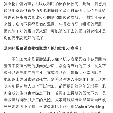
質食物在體內可以被吸收利用的比例比較高。此時，若想攝
取利用率高但避免過多脂肪攝取的蛋白質食物，我們會建議
可以選擇脂肪含量比較少的動物部位來攝取。但對於年長者
來說，瘦肉不見得是個好選擇。年長者有牙口咀嚼的問題，
因此除了好的蛋白質來源，可以被吃下去的蛋白質食物才是
對他們來說更好的選擇。
足夠的蛋白質食物攝取還可以預防肌少症喔！
不知道大家是否聽過肌少症？肌少症是長者中容易因為
營養不良而出現的肌肉減少症，常會有衰弱的症狀，長久下
來可能喪失獨立自主性，亦或是跌倒、骨折，不幸的話還可
能因為上述因素導致死亡。隨著台灣進入高齡化社會，這意
味著年長者的人口也不斷增加。前面提到隨著年紀增長，肌
肉合成的能力也會隨之下降，若再加上長期的營養不良，長
者很可能面臨肌少症的風險。大家可以翻出量尺量量自己或
爸爸媽媽的小腿圍。根據亞洲肌工作小組(Asian Working