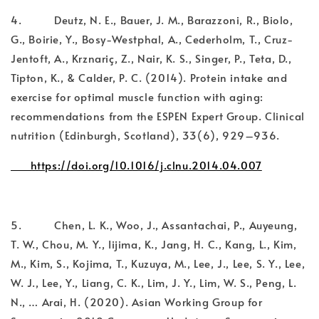
4. Deutz, N. E., Bauer, J. M., Barazzoni, R., Biolo,
G., Boirie, Y., Bosy-Westphal, A., Cederholm, T., Cruz-
Jentoft, A., Krznariç, Z., Nair, K. S., Singer, P., Teta, D.,
Tipton, K., & Calder, P. C. (2014). Protein intake and
exercise for optimal muscle function with aging:
recommendations from the ESPEN Expert Group. Clinical
nutrition (Edinburgh, Scotland), 33(6), 929–936.
https://doi.org/10.1016/j.clnu.2014.04.007
5. Chen, L. K., Woo, J., Assantachai, P., Auyeung,
T. W., Chou, M. Y., Iijima, K., Jang, H. C., Kang, L., Kim,
M., Kim, S., Kojima, T., Kuzuya, M., Lee, J., Lee, S. Y., Lee,
W. J., Lee, Y., Liang, C. K., Lim, J. Y., Lim, W. S., Peng, L.
N., … Arai, H. (2020). Asian Working Group for