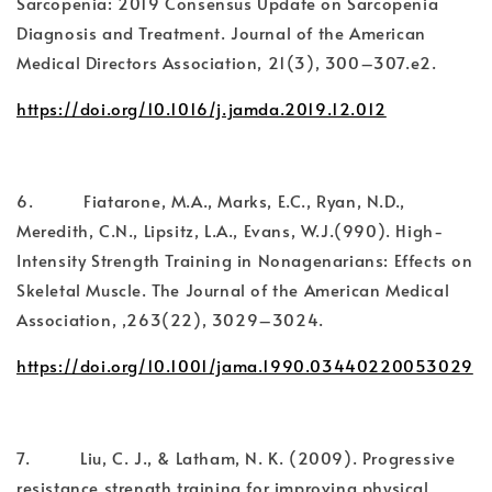
Sarcopenia: 2019 Consensus Update on Sarcopenia
Diagnosis and Treatment. Journal of the American
Medical Directors Association, 21(3), 300–307.e2.
https://doi.org/10.1016/j.jamda.2019.12.012
6. Fiatarone, M.A., Marks, E.C., Ryan, N.D.,
Meredith, C.N., Lipsitz, L.A., Evans, W.J.(990). High-
Intensity Strength Training in Nonagenarians: Effects on
Skeletal Muscle. The Journal of the American Medical
Association, ,263(22), 3029–3024.
https://doi.org/10.1001/jama.1990.03440220053029
7. Liu, C. J., & Latham, N. K. (2009). Progressive
resistance strength training for improving physical