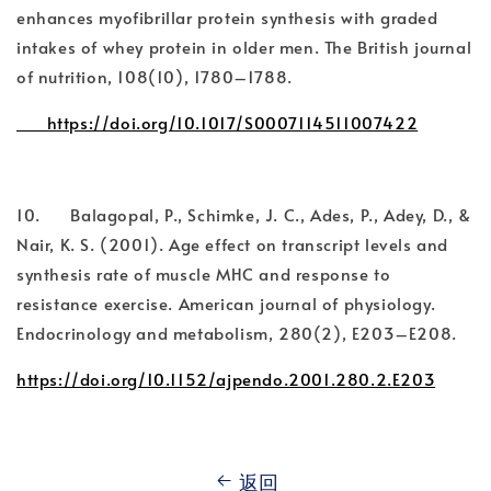
enhances myofibrillar protein synthesis with graded
intakes of whey protein in older men. The British journal
of nutrition, 108(10), 1780–1788.
https://doi.org/10.1017/S0007114511007422
10. Balagopal, P., Schimke, J. C., Ades, P., Adey, D., &
Nair, K. S. (2001). Age effect on transcript levels and
synthesis rate of muscle MHC and response to
resistance exercise. American journal of physiology.
Endocrinology and metabolism, 280(2), E203–E208.
https://doi.org/10.1152/ajpendo.2001.280.2.E203
返回