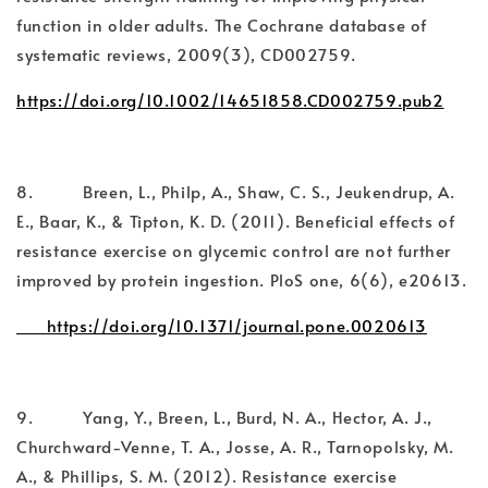
function in older adults. The Cochrane database of
systematic reviews, 2009(3), CD002759.
https://doi.org/10.1002/14651858.CD002759.pub2
8. Breen, L., Philp, A., Shaw, C. S., Jeukendrup, A.
E., Baar, K., & Tipton, K. D. (2011). Beneficial effects of
resistance exercise on glycemic control are not further
improved by protein ingestion. PloS one, 6(6), e20613.
https://doi.org/10.1371/journal.pone.0020613
9. Yang, Y., Breen, L., Burd, N. A., Hector, A. J.,
Churchward-Venne, T. A., Josse, A. R., Tarnopolsky, M.
A., & Phillips, S. M. (2012). Resistance exercise