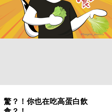
驚？！你也在吃高蛋白飲
食？！