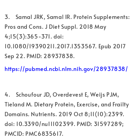
3.
Samal JRK, Samal IR. Protein Supplements:
Pros and Cons. J Diet Suppl. 2018 May
4;15(3):365-371. doi:
10.1080/19390211.2017.1353567. Epub 2017
Sep 22. PMID: 28937838.
https://pubmed.ncbi.nlm.nih.gov/28937838/
4.
Schoufour JD, Overdevest E, Weijs PJM,
Tieland M. Dietary Protein, Exercise, and Frailty
Domains. Nutrients. 2019 Oct 8;11(10):2399.
doi: 10.3390/nu11102399. PMID: 31597289;
PMCID: PMC6835617.