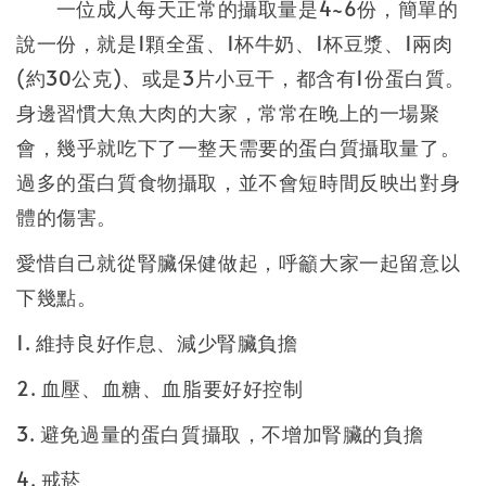
一位成人每天正常的攝取量是4~6份，簡單的
說一份，就是1顆全蛋、1杯牛奶、1杯豆漿、1兩肉
(約30公克)、或是3片小豆干，都含有1份蛋白質。
身邊習慣大魚大肉的大家，常常在晚上的一場聚
會，幾乎就吃下了一整天需要的蛋白質攝取量了。
過多的蛋白質食物攝取，並不會短時間反映出對身
體的傷害。
愛惜自己就從腎臟保健做起，呼籲大家一起留意以
下幾點。
1. 維持良好作息、減少腎臟負擔
2. 血壓、血糖、血脂要好好控制
3. 避免過量的蛋白質攝取，不增加腎臟的負擔
4. 戒菸