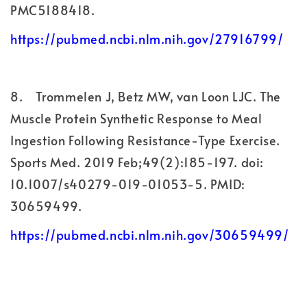
PMC5188418.
https://pubmed.ncbi.nlm.nih.gov/27916799/
8.
Trommelen J, Betz MW, van Loon LJC. The
Muscle Protein Synthetic Response to Meal
Ingestion Following Resistance-Type Exercise.
Sports Med. 2019 Feb;49(2):185-197. doi:
10.1007/s40279-019-01053-5. PMID:
30659499.
https://pubmed.ncbi.nlm.nih.gov/30659499/