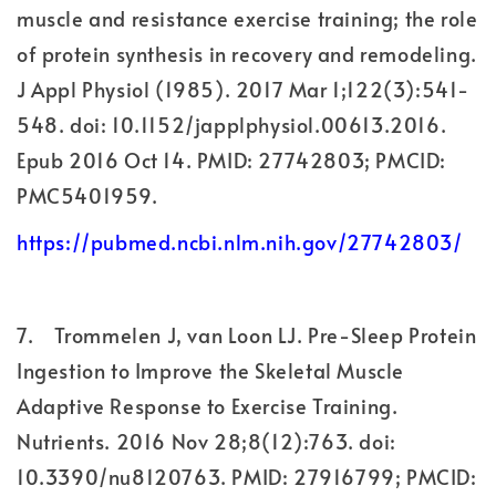
muscle and resistance exercise training; the role
of protein synthesis in recovery and remodeling.
J Appl Physiol (1985). 2017 Mar 1;122(3):541-
548. doi: 10.1152/japplphysiol.00613.2016.
Epub 2016 Oct 14. PMID: 27742803; PMCID:
PMC5401959.
https://pubmed.ncbi.nlm.nih.gov/27742803/
7.
Trommelen J, van Loon LJ. Pre-Sleep Protein
Ingestion to Improve the Skeletal Muscle
Adaptive Response to Exercise Training.
Nutrients. 2016 Nov 28;8(12):763. doi:
10.3390/nu8120763. PMID: 27916799; PMCID: