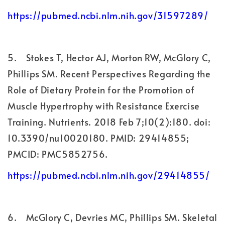
https://pubmed.ncbi.nlm.nih.gov/31597289/
5.
Stokes T, Hector AJ, Morton RW, McGlory C,
Phillips SM. Recent Perspectives Regarding the
Role of Dietary Protein for the Promotion of
Muscle Hypertrophy with Resistance Exercise
Training. Nutrients. 2018 Feb 7;10(2):180. doi:
10.3390/nu10020180. PMID: 29414855;
PMCID: PMC5852756.
https://pubmed.ncbi.nlm.nih.gov/29414855/
6.
McGlory C, Devries MC, Phillips SM. Skeletal