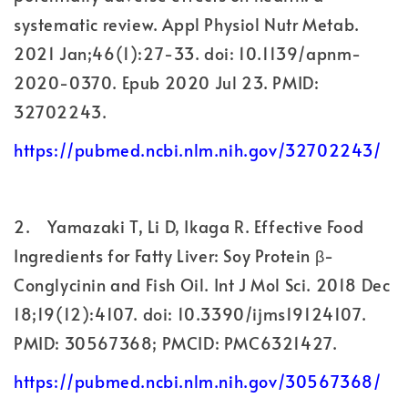
systematic review. Appl Physiol Nutr Metab.
2021 Jan;46(1):27-33. doi: 10.1139/apnm-
2020-0370. Epub 2020 Jul 23. PMID:
32702243.
https://pubmed.ncbi.nlm.nih.gov/32702243/
2.
Yamazaki T, Li D, Ikaga R. Effective Food
Ingredients for Fatty Liver: Soy Protein β-
Conglycinin and Fish Oil. Int J Mol Sci. 2018 Dec
18;19(12):4107. doi: 10.3390/ijms19124107.
PMID: 30567368; PMCID: PMC6321427.
https://pubmed.ncbi.nlm.nih.gov/30567368/