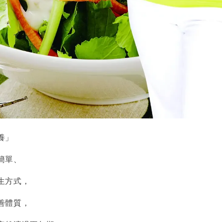
養」
簡單、
生方式，
善體質，