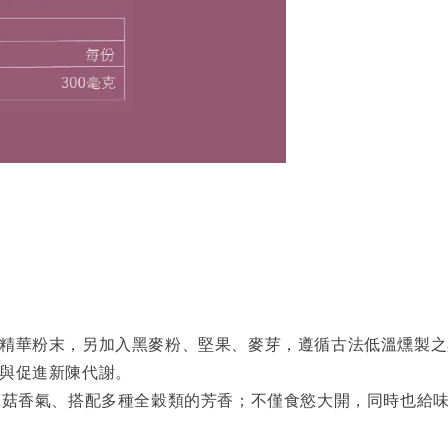
米精華粉末，另加入黑麥粉、堅果、麥芽，遵循古法低溫燻製
勞與促進新陳代謝。
曬蕈菇香氣、搭配多種全穀類的芳香；不僅食慾大開，同時也給