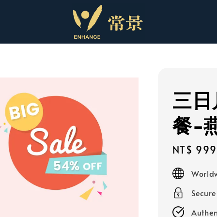
三日
餐-
Sale
NT$ 999
price
Worldw
Secur
Authen