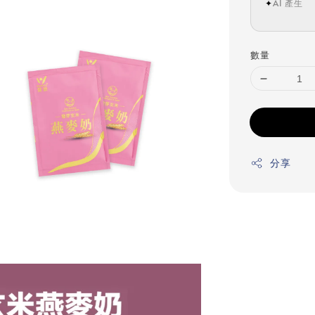
✦
AI 產生
數量
分享