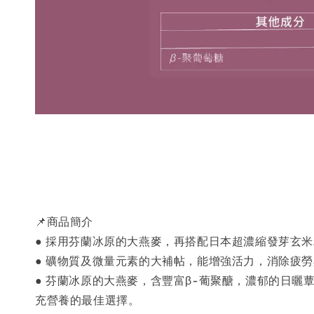
📌商品簡介
● 採用芬蘭冰原的大燕麥，再搭配日本超濃縮發芽玄
● 礦物質及微量元素的大補帖，能增強活力，消除疲
● 芬蘭冰原的大燕麥，含豐富β-葡聚醣，濃郁的日
充營養的最佳選擇。