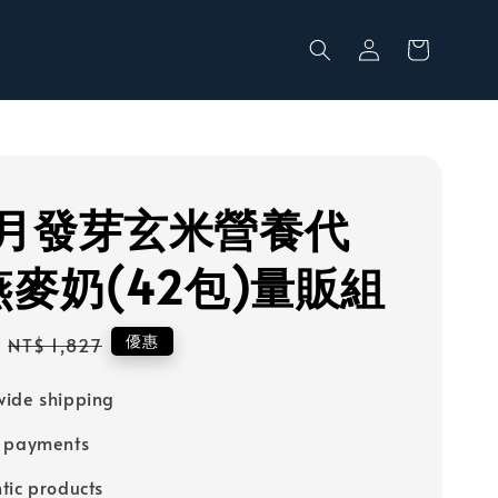
月發芽玄米營養代
燕麥奶(42包)量販組
Regular
優惠
NT$ 1,827
price
ide shipping
e payments
tic products