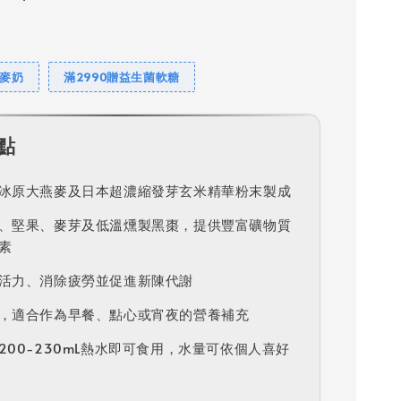
燕麥奶
滿2990贈益生菌軟糖
點
冰原大燕麥及日本超濃縮發芽玄米精華粉末製成
、堅果、麥芽及低溫燻製黑棗，提供豐富礦物質
素
活力、消除疲勞並促進新陳代謝
，適合作為早餐、點心或宵夜的營養補充
200-230mL熱水即可食用，水量可依個人喜好