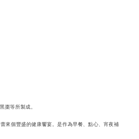
之黑棗等所製成。
味蕾來個豐盛的健康饗宴。是作為早餐、點心、宵夜補