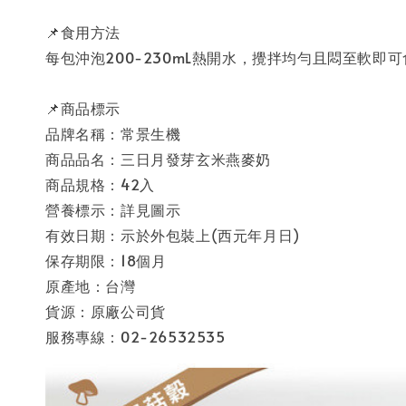
📌食用方法
每包沖泡200-230mL熱開水，攪拌均勻且悶至軟
📌商品標示
品牌名稱：常景生機
商品品名：三日月發芽玄米燕麥奶
商品規格：42入
營養標示：詳見圖示
有效日期：示於外包裝上(西元年月日)
保存期限：18個月
原產地：台灣
貨源：原廠公司貨
服務專線：02-26532535