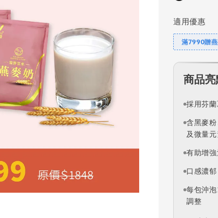
適用優惠
滿7990贈
商品亮
採用芬蘭
含黑麥粉
及微量元
有助增強
口感濃郁
每包沖泡
調整