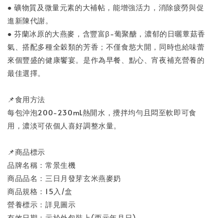
● 礦物質及微量元素的大補帖，能增強活力，消除疲勞與促
進新陳代謝。
● 芬蘭冰原的大燕麥，含豐富β-葡聚醣，濃郁的日曬蕈菇香
氣、搭配多種全穀類的芳香；不僅食慾大開，同時也給味蕾
來個豐盛的健康饗宴。是作為早餐、點心、宵夜補充營養的
最佳選擇。
📌食用方法
每包沖泡200-230mL熱開水，攪拌均勻且悶至軟即可食
用，濃淡可依個人喜好調整水量。
📌商品標示
品牌名稱：常景生機
商品品名：三日月發芽玄米燕麥奶
商品規格：15入/盒
營養標示：詳見圖示
有效日期：示於外包裝上(西元年月日)