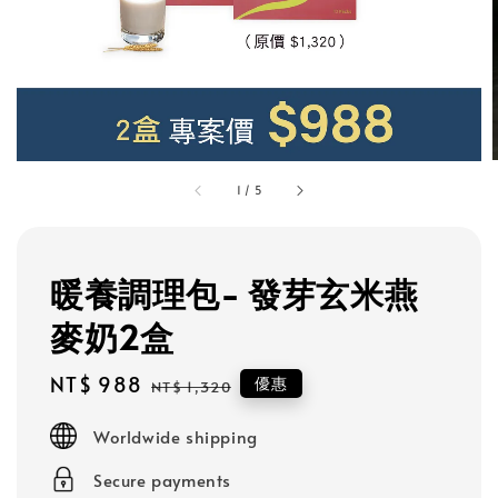
1
/
5
暖養調理包- 發芽玄米燕
麥奶2盒
Sale
NT$ 988
Regular
優惠
NT$ 1,320
price
price
Worldwide shipping
Secure payments