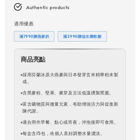
Authentic products
適用優惠
滿7990贈燕麥奶
滿2990贈益生菌軟糖
商品亮點
採用芬蘭冰原大燕麥與日本發芽玄米精華粉末製
成。
含黑麥粉、堅果、麥芽及古法低溫燻製黑棗。
富含礦物質與微量元素，有助增強活力與促進新
陳代謝。
適合用作早餐、點心或宵夜，沖泡後即可食用。
每盒含15包，依個人喜好調整水量濃淡。