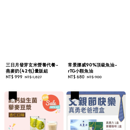
三日月發芽玄米營養代餐-
常景挪威90%頂級魚油-
燕麥奶(42包)量販組
rTG小顆魚油
Sale
NT$ 999
Regular
Sale
NT$ 680
Regular
NT$ 1,827
NT$ 900
price
price
price
price
優惠
優惠