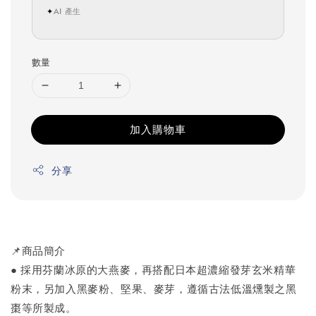
✦
AI 產生
數量
加入購物車
分享
📌商品簡介
● 採用芬蘭冰原的大燕麥，再搭配日本超濃縮發芽玄米精華
粉末，另加入黑麥粉、堅果、麥芽，遵循古法低溫燻製之黑
棗等所製成。