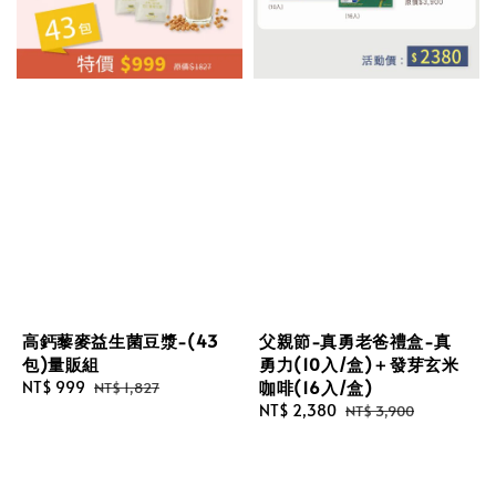
高鈣藜麥益生菌豆漿-(43
父親節-真勇老爸禮盒-真
包)量販組
勇力(10入/盒)＋發芽玄米
咖啡(16入/盒)
Sale
NT$ 999
Regular
NT$ 1,827
price
price
Sale
NT$ 2,380
Regular
NT$ 3,900
price
price